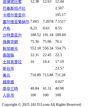
12.38
12.63
12.44
菲律宾比索
2.507
巴基斯坦卢比
195.17
卡塔尔里亚尔
7.065
7.2078
7.1517
塞尔维亚第纳尔
8.21
8.63
8.55
卢布
188.52
191.18
189.69
沙特里亚尔
75.36
75.96
76.1
瑞典克朗
552.18
556.34
554.75
新加坡元
22.31
22.45
22.3
泰国铢
16
18.4
17.19
土耳其里拉
23.57
新台币
710.89
713.88
711.28
美元
0.027
越南盾
40.84
41.31
40.98
南非兰特
100
100
100
人民币
Copyright © 2025 181353.com All Rights Reserved.